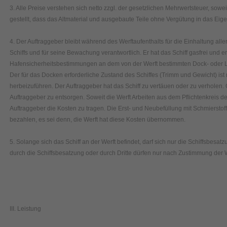
3. Alle Preise verstehen sich netto zzgl. der gesetzlichen Mehrwertsteuer, soweit
gestellt, dass das Altmaterial und ausgebaute Teile ohne Vergütung in das Ei
4. Der Auftraggeber bleibt während des Werftaufenthalts für die Einhaltung all
Schiffs und für seine Bewachung verantwortlich. Er hat das Schiff gasfrei und
Hafensicherheitsbestimmungen an dem von der Werft bestimmten Dock- oder L
Der für das Docken erforderliche Zustand des Schiffes (Trimm und Gewicht) is
herbeizuführen. Der Auftraggeber hat das Schiff zu vertäuen oder zu verholen.
Auftraggeber zu entsorgen. Soweit die Werft Arbeiten aus dem Pflichtenkreis de
Auftraggeber die Kosten zu tragen. Die Erst- und Neubefüllung mit Schmierstof
bezahlen, es sei denn, die Werft hat diese Kosten übernommen.
5. Solange sich das Schiff an der Werft befindet, darf sich nur die Schiffsbesatz
durch die Schiffsbesatzung oder durch Dritte dürfen nur nach Zustimmung der 
III. Leistung