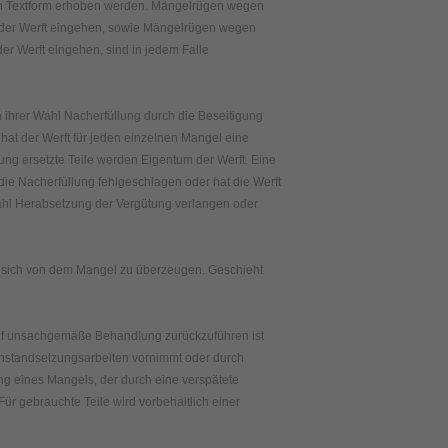
in Textform erhoben werden. Mängelrügen wegen
i der Werft eingehen, sowie Mängelrügen wegen
er Werft eingehen, sind in jedem Falle
h ihrer Wahl Nacherfüllung durch die Beseitigung
hat der Werft für jeden einzelnen Mangel eine
ng ersetzte Teile werden Eigentum der Werft. Eine
 die Nacherfüllung fehlgeschlagen oder hat die Werft
Wahl Herabsetzung der Vergütung verlangen oder
n, sich von dem Mangel zu überzeugen. Geschieht
uf unsachgemäße Behandlung zurückzuführen ist
 Instandsetzungsarbeiten vornimmt oder durch
ung eines Mangels, der durch eine verspätete
ür gebrauchte Teile wird vorbehaltlich einer