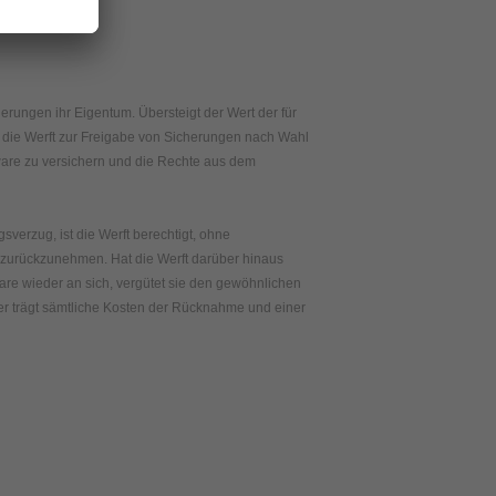
derungen ihr Eigentum. Übersteigt der Wert der für
t die Werft zur Freigabe von Sicherungen nach Wahl
tsware zu versichern und die Rechte aus dem
verzug, ist die Werft berechtigt, ohne
e zurückzunehmen. Hat die Werft darüber hinaus
are wieder an sich, vergütet sie den gewöhnlichen
er trägt sämtliche Kosten der Rücknahme und einer