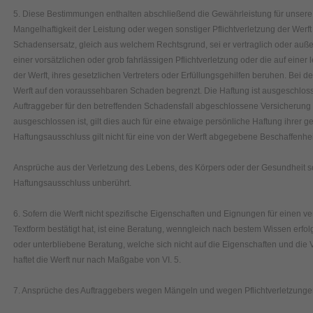
5. Diese Bestimmungen enthalten abschließend die Gewährleistung für unsere
Mangelhaftigkeit der Leistung oder wegen sonstiger Pflichtverletzung der Wer
Schadensersatz, gleich aus welchem Rechtsgrund, sei er vertraglich oder außer
einer vorsätzlichen oder grob fahrlässigen Pflichtverletzung oder die auf einer l
der Werft, ihres gesetzlichen Vertreters oder Erfüllungsgehilfen beruhen. Bei der
Werft auf den voraussehbaren Schaden begrenzt. Die Haftung ist ausgeschlos
Auftraggeber für den betreffenden Schadensfall abgeschlossene Versicherung g
ausgeschlossen ist, gilt dies auch für eine etwaige persönliche Haftung ihrer ge
Haftungsausschluss gilt nicht für eine von der Werft abgegebene Beschaffenheit
Ansprüche aus der Verletzung des Lebens, des Körpers oder der Gesundheit s
Haftungsausschluss unberührt.
6. Sofern die Werft nicht spezifische Eigenschaften und Eignungen für einen 
Textform bestätigt hat, ist eine Beratung, wenngleich nach bestem Wissen erfolgt
oder unterbliebene Beratung, welche sich nicht auf die Eigenschaften und die 
haftet die Werft nur nach Maßgabe von VI. 5.
7. Ansprüche des Auftraggebers wegen Mängeln und wegen Pflichtverletzungen 