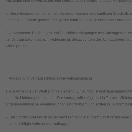
Ausübung ihrer gewerblichen oder selbständigen beruflichen Tätigkeit handeln
2. Diese Bedingungen gelten für alle gegenwärtigen und künftigen Geschäft
nachfolgend "Werft" genannt. Sie gelten künftig also auch ohne eines erneute
3. Abweichende Erklärungen und Geschäftsbedingungen des Auftraggebers verpf
bei Vertragsabschluss nicht widerspricht. Bestätigungen des Auftraggebers m
widersprochen.
II. Angebot und Vertragsschluss sowie Auftragsumfang
1. Alle Angebote der Werft sind freibleibend. Ein Auftrag ist erst dann angeno
bestellte Lieferung erbracht hat. Der Vertrag sollte möglichst in Textform (Tele
ändernde mündliche Vereinbarungen sind wirksam und sollten in Textform best
2. Der Schiffsführer und in seiner Abwesenheit die auf dem Schiff verbliebene 
bevollmächtigte Vertreter des Auftraggebers.