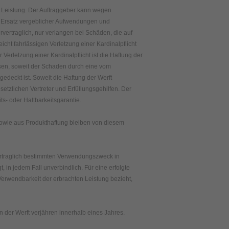
 Leistung. Der Auftraggeber kann wegen
ft Ersatz vergeblicher Aufwendungen und
vertraglich, nur verlangen bei Schäden, die auf
eicht fahrlässigen Verletzung einer Kardinalpflicht
 Verletzung einer Kardinalpflicht ist die Haftung der
sen, soweit der Schaden durch eine vom
edeckt ist. Soweit die Haftung der Werft
setzlichen Vertreter und Erfüllungsgehilfen. Der
s- oder Haltbarkeitsgarantie.
owie aus Produkthaftung bleiben von diesem
vertraglich bestimmten Verwendungszweck in
, in jedem Fall unverbindlich. Für eine erfolgte
Verwendbarkeit der erbrachten Leistung bezieht,
der Werft verjähren innerhalb eines Jahres.