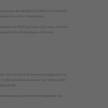
.
sbeziehungen der HEINRICH HARBISCH Schiffswerft,
n Hinweises auf ihre Einbeziehung.
lichten die Werft auch dann nicht, wenn sie ihnen
it abweichenden Bedingungen wird hiermit
mmen, wenn die Werft die Annahme bestätigt oder die
fax, E-Mail) geschlossen werden. Den Vertrag später
ätigt werden.
Schiffsbesatzung gelten der Werft gegenüber als