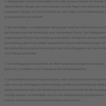
1. Mängelrügen müssen unverzüglich und unter genauer Angabe der Gründe 
offensichtlicher Mängel, die nicht innerhalb von acht Tagen nach Abnahme be
verborgener Mängel, die nicht innerhalb von acht Tagen nach Entdeckung bei d
ausgeschlossen und verfristet.
2. Bei berechtigter und fristgemäßer Mängelrüge leistet die Werft zunächst nac
des Mangels oder die Herstellung einer mangelfreien Sache. Der Auftraggeber 
angemessene Frist zur Nacherfüllung zu gewähren. Im Rahmen der Nacherfüllu
Nacherfüllung gilt mit dem dritten vergeblichen Versuch als fehlgeschlagen. Ist
die Nacherfüllung insgesamt verweigert, kann der Auftraggeber nach seiner 
vom Vertrag zurücktreten.
3. Der Auftraggeber ist verpflichtet, der Werft umgehend Gelegenheit zu gebe
dies nicht, so entfallen nach Fristsetzung alle Mängelansprüche.
4. Eine Gewährleistung ist ausgeschlossen, wenn der beanstandete Mangel a
oder wenn der Auftraggeber ohne vorherige schriftliche Zustimmung der Werft
andere vornehmen lässt. Die Werft leistet ferner keine Gewähr für die Ausweit
Anzeige entsteht. Verschleißteile sind von der Gewährleistung ausgenommen. F
anderen Vereinbarung keine Gewährleistung übernommen.