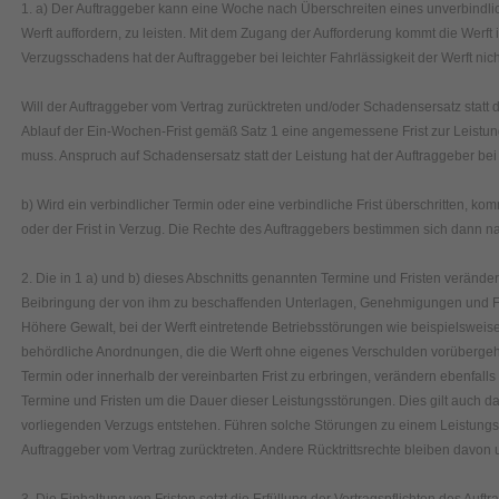
1. a) Der Auftraggeber kann eine Woche nach Überschreiten eines unverbindlic
Werft auffordern, zu leisten. Mit dem Zugang der Aufforderung kommt die Werft 
Verzugsschadens hat der Auftraggeber bei leichter Fahrlässigkeit der Werft nich
Will der Auftraggeber vom Vertrag zurücktreten und/oder Schadensersatz statt 
Ablauf der Ein-Wochen-Frist gemäß Satz 1 eine angemessene Frist zur Leistu
muss. Anspruch auf Schadensersatz statt der Leistung hat der Auftraggeber bei l
b) Wird ein verbindlicher Termin oder eine verbindliche Frist überschritten, ko
oder der Frist in Verzug. Die Rechte des Auftraggebers bestimmen sich dann na
2. Die in 1 a) und b) dieses Abschnitts genannten Termine und Fristen veränder
Beibringung der von ihm zu beschaffenden Unterlagen, Genehmigungen und Fr
Höhere Gewalt, bei der Werft eintretende Betriebsstörungen wie beispielsweis
behördliche Anordnungen, die die Werft ohne eigenes Verschulden vorübergeh
Termin oder innerhalb der vereinbarten Frist zu erbringen, verändern ebenfalls
Termine und Fristen um die Dauer dieser Leistungsstörungen. Dies gilt auch 
vorliegenden Verzugs entstehen. Führen solche Störungen zu einem Leistungs
Auftraggeber vom Vertrag zurücktreten. Andere Rücktrittsrechte bleiben davon 