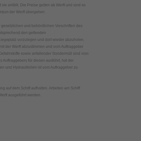
 sie anfällt. Die Preise gelten ab Werft und sind so
gentum der Werft übergehen.
er gesetzlichen und behördlichen Vorschriften des
 entsprechend den geltenden
iegeplatz vorzulegen und dort wieder abzuholen.
t mit der Werft abzustimmen und vom Auftraggeber
 Gefahrstoffe sowie anfallender Sondermüll sind vom
s Auftraggebers für diesen ausführt, hat der
fen und Hydraulikölen ist vom Auftraggeber zu
ung auf dem Schiff aufhalten. Arbeiten am Schiff
Werft ausgeführt werden.