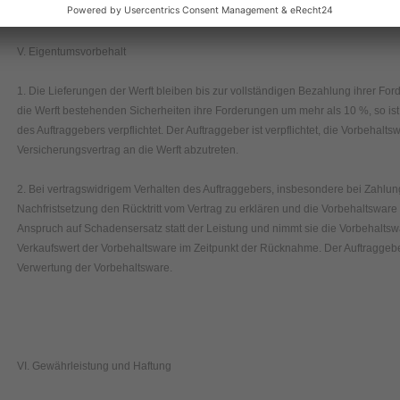
V. Eigentumsvorbehalt
1. Die Lieferungen der Werft bleiben bis zur vollständigen Bezahlung ihrer For
die Werft bestehenden Sicherheiten ihre Forderungen um mehr als 10 %, so is
des Auftraggebers verpflichtet. Der Auftraggeber ist verpflichtet, die Vorbehal
Versicherungsvertrag an die Werft abzutreten.
2. Bei vertragswidrigem Verhalten des Auftraggebers, insbesondere bei Zahlungs
Nachfristsetzung den Rücktritt vom Vertrag zu erklären und die Vorbehaltswar
Anspruch auf Schadensersatz statt der Leistung und nimmt sie die Vorbehaltsw
Verkaufswert der Vorbehaltsware im Zeitpunkt der Rücknahme. Der Auftraggeb
Verwertung der Vorbehaltsware.
VI. Gewährleistung und Haftung