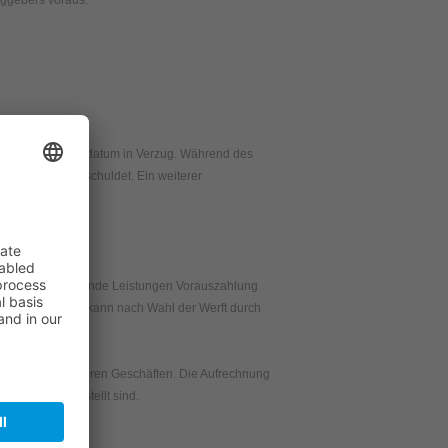
raggebers voraus.
e nach Rechnungsdatum in Verzug. Während des
siszinssatz geschuldet. Ein weiterer
Werft für ausstehende Leistungen Vorauszahlung
e Vorauszahlung kann nach Wahl der Werft durch
srechts aus früheren Geschäften. Die Aufrechnung
skräftig festgestellt sind.