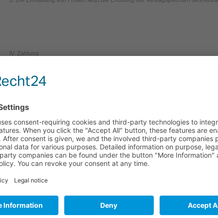
3. Die Einhaltung von Fristen setzt die Erfüllung der Vertragspflichten des Auft
IV. Zahlung
1. Rechnungen sind sofort fällig. Der Auftraggeber kommt spätestens 10 Tag
Verzugs sind Zinsen mindestens in Höhe von neun Prozentpunkten über dem Ba
Verzugsschaden bleibt vorbehalten.
2. Die Werft ist berechtigt, angemessene Vorauszahlungen zu verlangen.
3. Gehen über den Auftraggeber ungünstige Kreditauskünfte ein, so kann die 
verlangen oder nach entsprechender Androhung vom Vertrag zurücktreten. Di
Sicherheitsleistung ersetzt werden.
4. Der Auftraggeber verzichtet auf die Geltendmachung eines Zurückbehaltung
von Gegenforderungen ist nur insoweit zulässig, als diese unbestritten oder recht