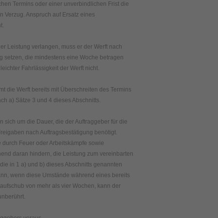
hen Termins oder einer unverbindlichen Frist die
in Verzug. Anspruch auf Ersatz eines
t.
der Leistung verlangen, muss er der Werft nach
ng setzen, die mindestens eine Woche betragen
eichter Fahrlässigkeit der Werft nicht.
mmt die Werft bereits mit Überschreiten des Termins
ch a) Sätze 3 und 4 dieses Abschnitts.
n sich um die Dauer, die der Auftraggeber für die
eigaben nach Auftragsbestätigung benötigt.
e durch Feuer oder Arbeitskämpfe sowie
end daran hindern, die Leistung zum vereinbarten
 die in 1 a) und b) dieses Abschnitts genannten
dann, wenn diese Umstände während eines bereits
aufschub von mehr als vier Wochen, kann der
unberührt.